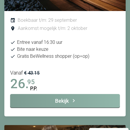
Boekbaar t/m: 29 september
Aankomst mogelijk t/m: 2 oktober
Entree vanaf 16:30 uur
Bite naar keuze
Gratis BeWellness shopper (op=op)
Vanaf
€ 43.15
26.
95
P.P.
Bekijk