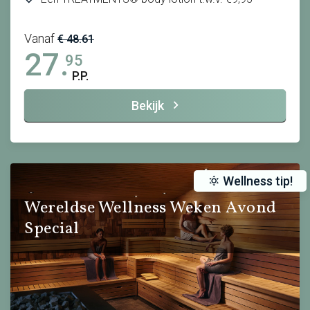
Vanaf
€ 48.61
27.
95
P.P.
Bekijk
Wellness tip!
Wereldse Wellness Weken Avond
Special