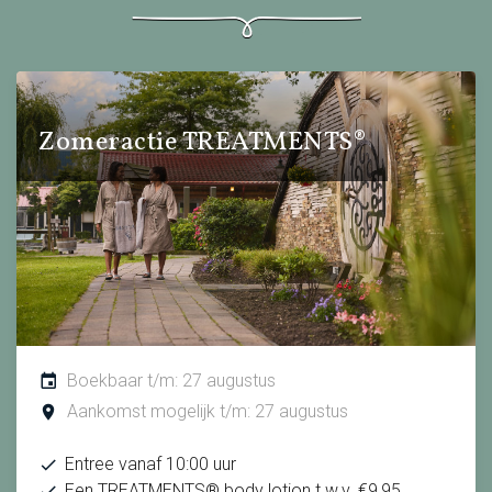
Zomeractie TREATMENTS®
Boekbaar t/m: 27 augustus
Aankomst mogelijk t/m: 27 augustus
Entree vanaf 10:00 uur
Een TREATMENTS® body lotion t.w.v. €9,95