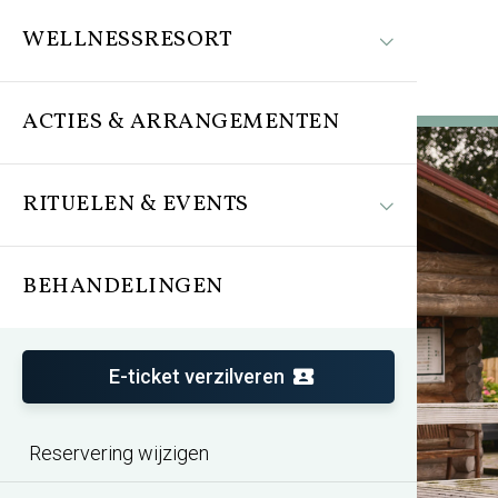
WELLNESSRESORT
ACTIES & ARRANGEMENTEN
RITUELEN & EVENTS
BEHANDELINGEN
Thermen Holiday
Een oase van rust in de Randstad
E-ticket verzilveren
Reservering wijzigen
Bekijk de sauna aanbiedingen