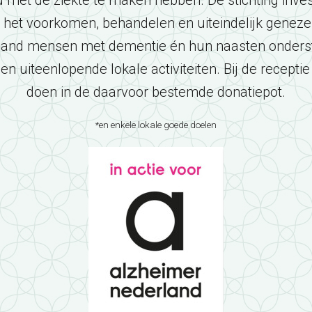
 met de ziekte te maken hebben. De stichting inves
op het voorkomen, behandelen en uiteindelijk genez
land mensen met dementie én hun naasten onders
en uiteenlopende lokale activiteiten. Bij de recepti
doen in de daarvoor bestemde donatiepot.
*en enkele lokale goede doelen