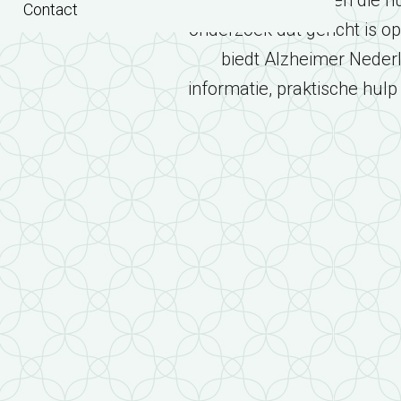
leven voor mensen die nu
Contact
onderzoek dat gericht is 
biedt Alzheimer Neder
informatie, praktische hulp 