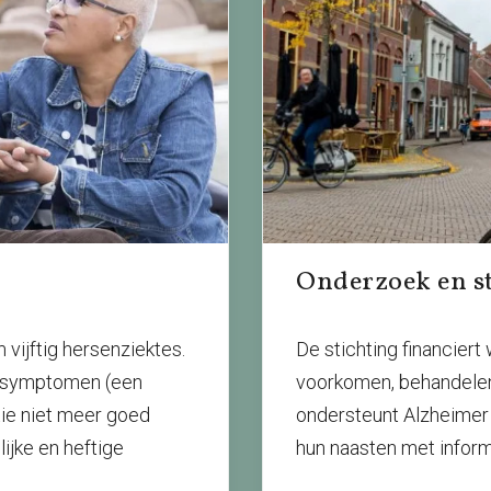
Onderzoek en s
vijftig hersenziektes.
De stichting financier
n symptomen (een
voorkomen, behandelen
ie niet meer goed
ondersteunt Alzheime
ijke en heftige
hun naasten met informat