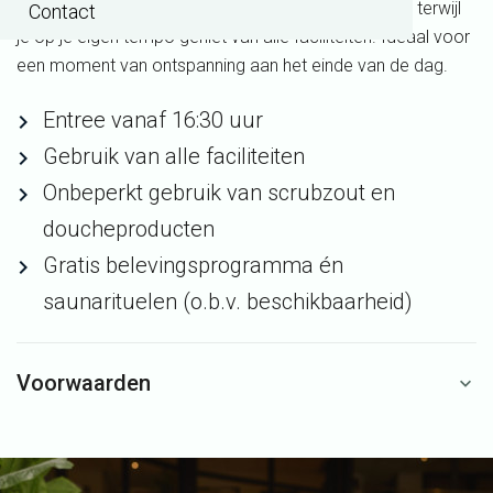
en kom volledig tot rust in een sfeervolle omgeving, terwijl
Contact
je op je eigen tempo geniet van alle faciliteiten. Ideaal voor
een moment van ontspanning aan het einde van de dag.
Entree vanaf 16:30 uur
Gebruik van alle faciliteiten
Onbeperkt gebruik van scrubzout en
doucheproducten
Gratis belevingsprogramma én
saunarituelen (o.b.v. beschikbaarheid)
Voorwaarden