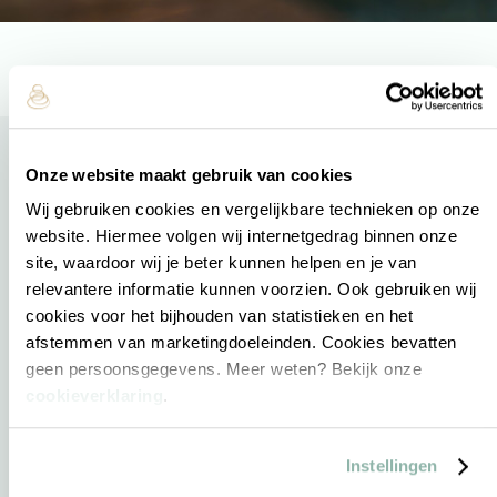
Onze website maakt gebruik van cookies
Wij gebruiken cookies en vergelijkbare technieken op onze
Direct naar
website. Hiermee volgen wij internetgedrag binnen onze
site, waardoor wij je beter kunnen helpen en je van
Sauna
relevantere informatie kunnen voorzien. Ook gebruiken wij
Reserveren
cookies voor het bijhouden van statistieken en het
afstemmen van marketingdoeleinden. Cookies bevatten
Acties
geen persoonsgegevens. Meer weten? Bekijk onze
E-ticket verzilveren
cookieverklaring
.
Saunabon
Arrangementen
Instellingen
Vacatures