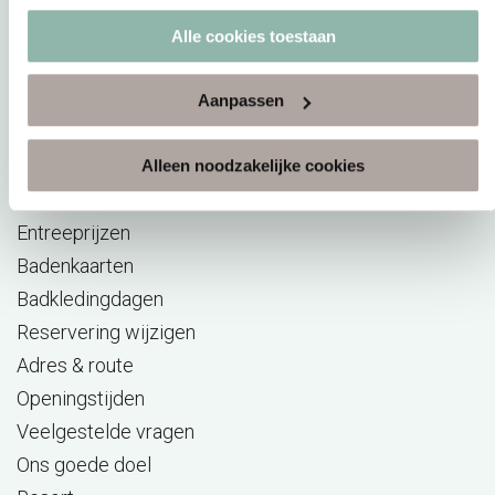
BeWellness
Alle cookies toestaan
Massage opleidingen
Wellness Giftcard
Aanpassen
Aufguss Challenge
Alleen noodzakelijke cookies
Praktische info
Entreeprijzen
Badenkaarten
Badkledingdagen
Reservering wijzigen
Adres & route
Openingstijden
Veelgestelde vragen
Ons goede doel