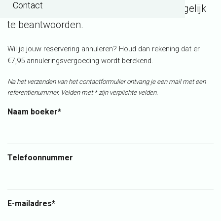
Contact
uiterste best jouw bericht zo spoedig mogelijk
te beantwoorden.
Wil je jouw reservering annuleren? Houd dan rekening dat er
€7,95 annuleringsvergoeding wordt berekend.
Na het verzenden van het contactformulier ontvang je een mail met een
referentienummer.
Velden met * zijn verplichte velden.
Naam boeker*
Telefoonnummer
E-mailadres*