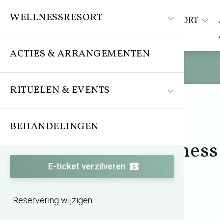
WELLNESSRESORT
WELLNESSRESORT
ACTIES & ARRANGEMENTEN
RITUELEN & EVENTS
BEHANDELINGEN
Arrangement
Wereldse Wellnes
Lunch Special
E-ticket verzilveren
Reservering wijzigen