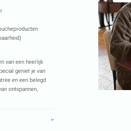
r
doucheproducten
baarheid)
n van een heerlijk
ecial geniet je van
ntree en een belegd
 van ontspannen,