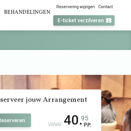
Reservering wijzigen
Contact
BEHANDELINGEN
E-ticket verzilveren
serveer jouw Arrangement
40.
95
Reserveren
VANAF
P.P.