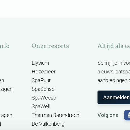
info
Onze resorts
Altijd als 
Elysium
Schrijf je in 
Hezemeer
nieuws, ontsp
en
SpaPuur
aanbiedingen d
jzigen
SpaSense
Aanmelden
SpaWeesp
SpaWell
vragen
Thermen Barendrecht
Volg ons
l
De Valkenberg