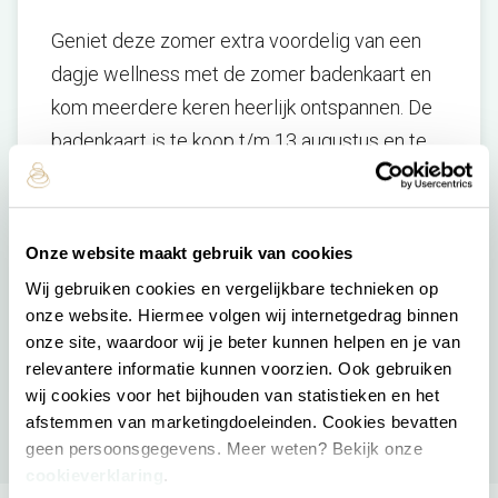
Geniet deze zomer extra voordelig van een
dagje wellness met de zomer badenkaart en
kom meerdere keren heerlijk ontspannen. De
badenkaart is te koop t/m 13 augustus en te
gebruiken t/m 1 oktober 2026. Je koopt de
badenkaart eenvoudig bij de receptie van het
wellnessresort of
online
.
Zo haal je deze
Onze website maakt gebruik van cookies
zomer nog meer uit jouw wellnessmomenten.
Wij gebruiken cookies en vergelijkbare technieken op
onze website. Hiermee volgen wij internetgedrag binnen
Meer informatie
onze site, waardoor wij je beter kunnen helpen en je van
relevantere informatie kunnen voorzien. Ook gebruiken
wij cookies voor het bijhouden van statistieken en het
afstemmen van marketingdoeleinden. Cookies bevatten
geen persoonsgegevens. Meer weten? Bekijk onze
cookieverklaring
.