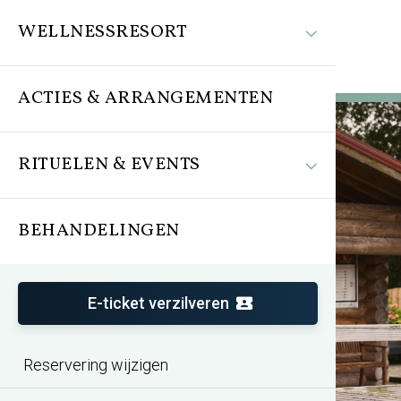
WELLNESSRESORT
ACTIES & ARRANGEMENTEN
RITUELEN & EVENTS
BEHANDELINGEN
Thermen Holiday
Een oase van rust in de Randstad
E-ticket verzilveren
Reservering wijzigen
Bekijk de sauna aanbiedingen