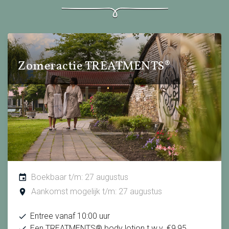
Zomeractie TREATMENTS®
Boekbaar t/m: 27 augustus
Aankomst mogelijk t/m: 27 augustus
Entree vanaf 10:00 uur
Een TREATMENTS® body lotion t.w.v. €9,95