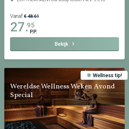
Vanaf
€ 48.61
27.
95
P.P.
Bekijk
Wellness tip!
Wereldse Wellness Weken Avond
Special