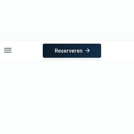
Reserveren
Direct naar
Sauna
Reserveren
Acties
E-ticket verzilveren